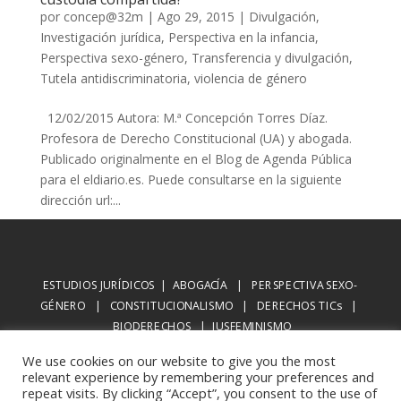
por
concep@32m
|
Ago 29, 2015
|
Divulgación
,
Investigación jurídica
,
Perspectiva en la infancia
,
Perspectiva sexo-género
,
Transferencia y divulgación
,
Tutela antidiscriminatoria
,
violencia de género
12/02/2015 Autora: M.ª Concepción Torres Díaz.
Profesora de Derecho Constitucional (UA) y abogada.
Publicado originalmente en el Blog de Agenda Pública
para el eldiario.es. Puede consultarse en la siguiente
dirección url:...
ESTUDIOS JURÍDICOS | ABOGACÍA | PERSPECTIVA SEXO-
GÉNERO | CONSTITUCIONALISMO | DERECHOS TICs |
BIODERECHOS | IUSFEMINISMO
We use cookies on our website to give you the most
Aviso legal
relevant experience by remembering your preferences and
repeat visits. By clicking “Accept”, you consent to the use of