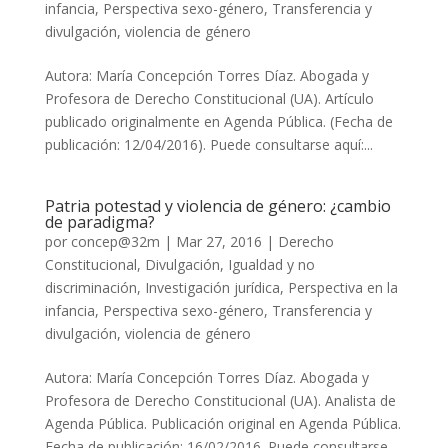
infancia
,
Perspectiva sexo-género
,
Transferencia y
divulgación
,
violencia de género
Autora: María Concepción Torres Díaz. Abogada y
Profesora de Derecho Constitucional (UA). Artículo
publicado originalmente en Agenda Pública. (Fecha de
publicación: 12/04/2016). Puede consultarse aquí:...
Patria potestad y violencia de género: ¿cambio
de paradigma?
por
concep@32m
|
Mar 27, 2016
|
Derecho
Constitucional
,
Divulgación
,
Igualdad y no
discriminación
,
Investigación jurídica
,
Perspectiva en la
infancia
,
Perspectiva sexo-género
,
Transferencia y
divulgación
,
violencia de género
Autora: María Concepción Torres Díaz. Abogada y
Profesora de Derecho Constitucional (UA). Analista de
Agenda Pública. Publicación original en Agenda Pública.
Fecha de publicación: 16/02/2016. Puede consultarse