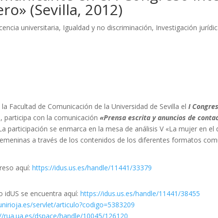
o» (Sevilla, 2012)
encia universitaria
,
Igualdad y no discriminación
,
Investigación jurídi
 la Facultad de Comunicación de la Universidad de Sevilla el
I Congre
, participa con la comunicación
«Prensa escrita y anuncios de contact
La participación se enmarca en la mesa de análisis V «La mujer en el d
femeninas a través de los contenidos de los diferentes formatos com
greso aquí:
https://idus.us.es/handle/11441/33379
o idUS se encuentra aquí:
https://idus.us.es/handle/11441/38455
.unirioja.es/servlet/articulo?codigo=5383209
://rua.ua.es/dspace/handle/10045/126120