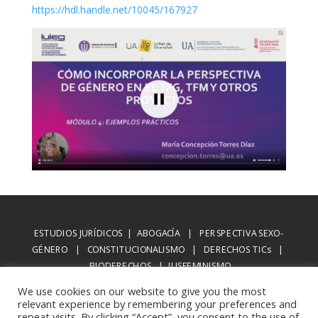
https://hdl.handle.net/10045/167927
ESTUDIOS JURÍDICOS | ABOGACÍA | PERSPECTIVA SEXO-
GÉNERO | CONSTITUCIONALISMO | DERECHOS TICs |
BIODERECHOS | IUSFEMINISMO
We use cookies on our website to give you the most
Aviso legal
relevant experience by remembering your preferences and
repeat visits. By clicking “Accept”, you consent to the use of