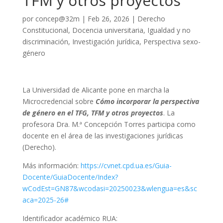
TFM y otros proyectos
por
concep@32m
|
Feb 26, 2026
|
Derecho
Constitucional
,
Docencia universitaria
,
Igualdad y no
discriminación
,
Investigación jurídica
,
Perspectiva sexo-
género
La Universidad de Alicante pone en marcha la
Microcredencial sobre
Cómo incorporar la perspectiva
de género en el TFG, TFM y otros proyectos
. La
profesora Dra. M.ª Concepción Torres participa como
docente en el área de las investigaciones jurídicas
(Derecho).
Más información:
https://cvnet.cpd.ua.es/Guia-
Docente/GuiaDocente/Index?
wCodEst=GN87&wcodasi=20250023&wlengua=es&sc
aca=2025-26#
Identificador académico RUA: