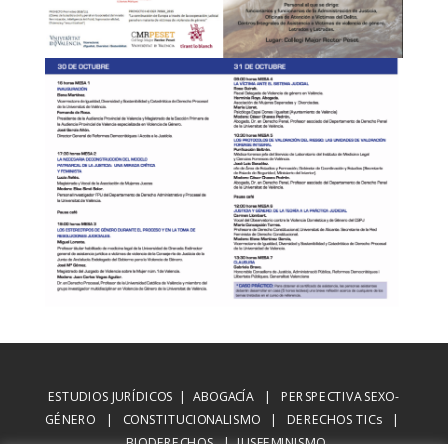
ESTUDIOS JURÍDICOS | ABOGACÍA | PERSPECTIVA SEXO-
GÉNERO | CONSTITUCIONALISMO | DERECHOS TICs |
BIODERECHOS | IUSFEMINISMO